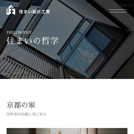
PHILOSOPHY
住まいの哲学
京都の家
京町家の伝統と美に学ぶ